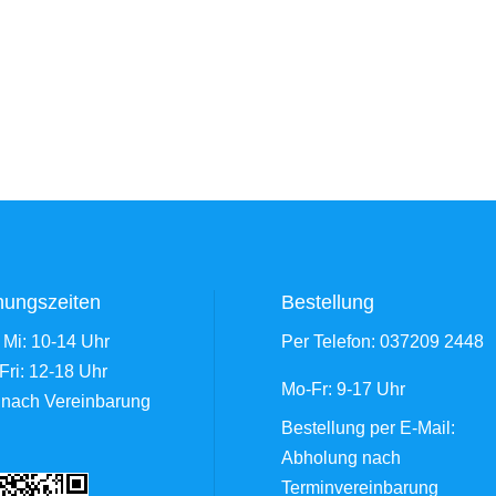
nungszeiten
Bestellung
 Mi: 10-14 Uhr
Per Telefon:
037209 2448
Fri: 12-18 Uhr
Mo-Fr: 9-17 Uhr
 nach Vereinbarung
Bestellung
per E-Mail
:
Abholung nach
Terminvereinbarung