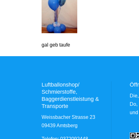
gal geb taufe
Luftballonshop/
Öff
Schmierstoffe,
Die,
Baggerdienstleistung &
Do, 
Transporte
und
Weissbacher Strasse 23
09439 Amtsberg
Telefon: 0372092448