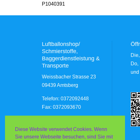
P1040391
Luftballonshop/
Öff
Schmierstoffe,
Die,
Baggerdienstleistung &
Do, 
Transporte
und
Weissbacher Strasse 23
09439 Amtsberg
Telefon: 0372092448
Fax: 0372093670
Diese Website verwendet Cookies. Wenn
Sie unsere Webseite besuchen, sind Sie mit