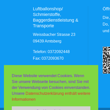
Luftballonshop/
Öff
Schmierstoffe,
Die,
Baggerdienstleistung &
Do, 
Transporte
und
Weissbacher Strasse 23
09439 Amtsberg
Telefon: 0372092448
Fax: 0372093670
Diese Website verwendet Cookies. Wenn
Sie unsere Webseite besuchen, sind Sie mit
der Verwendung von Cookies einverstanden.
Unsere
Datenschutzerklärung enthält weitere
Informationen