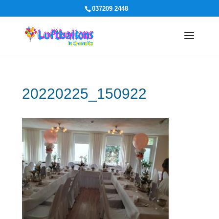
037209 2448
20220225_150922